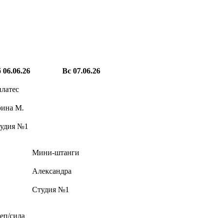
б
06.06.26
Вс
07.06.26
латес
ина М.
удия №1
Мини-штанги
Александра
Студия №1
еп/сила