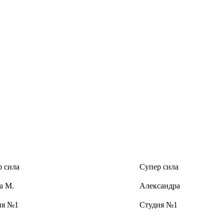
 сила
Супер сила
а М.
Александра
ия №1
Студия №1