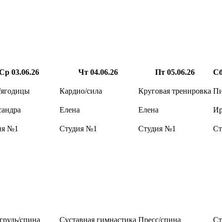
Ср
03.06.26
Чт
04.06.26
Пт
05.06.26
С
/ягодицы
Кардио/сила
Круговая тренировка
Пи
сандра
Елена
Елена
Ир
ия №1
Студия №1
Студия №1
Ст
грудь/спина
Суставная гимнастика
Пресс/спина
Ст