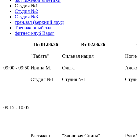
Зал тяжелой атлетики
Студия №1
Студия №2
Студия №3
трен.зал (верхний ярус)
Тренажерный зал
фитнес-клуб Варяг
Пн
01.06.26
Вт
02.06.26
"Табата"
Сильная нация
Ноги
09:00 - 09:50
Ирина М.
Ольга
Алек
Студия №1
Студия №1
Студ
09:15 - 10:05
Растяжка
"Здоровая Спина"
Руки/