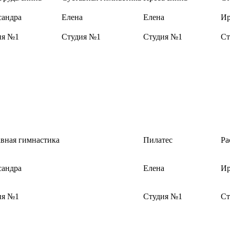
сандра
Елена
Елена
Ир
ия №1
Студия №1
Студия №1
Ст
вная гимнастика
Пилатес
Ра
сандра
Елена
Ир
ия №1
Студия №1
Ст