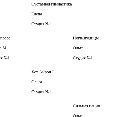
Суставная гимнастика
Елена
Студия №1
пресс
Ноги/ягодицы
а М.
Ольга
ия №1
Студия №1
Хот Айрон I
Ольга
Студия №1
а
Сильная нация
а
Ольга